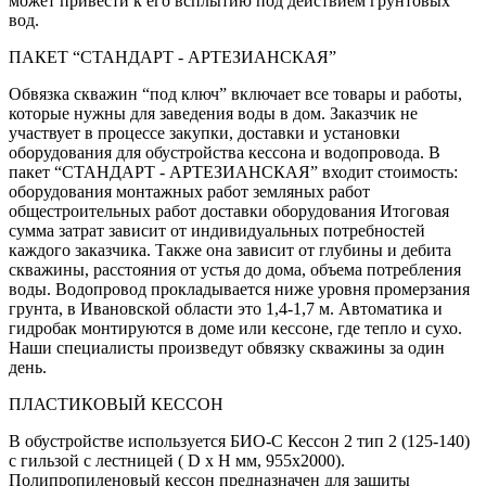
может привести к его всплытию под действием грунтовых
вод.
ПАКЕТ “СТАНДАРТ - АРТЕЗИАНСКАЯ”
Обвязка скважин “под ключ” включает все товары и работы,
которые нужны для заведения воды в дом. Заказчик не
участвует в процессе закупки, доставки и установки
оборудования для обустройства кессона и водопровода. В
пакет “СТАНДАРТ - АРТЕЗИАНСКАЯ” входит стоимость:
оборудования монтажных работ земляных работ
общестроительных работ доставки оборудования Итоговая
сумма затрат зависит от индивидуальных потребностей
каждого заказчика. Также она зависит от глубины и дебита
скважины, расстояния от устья до дома, объема потребления
воды. Водопровод прокладывается ниже уровня промерзания
грунта, в Ивановской области это 1,4-1,7 м. Автоматика и
гидробак монтируются в доме или кессоне, где тепло и сухо.
Наши специалисты произведут обвязку скважины за один
день.
ПЛАСТИКОВЫЙ КЕССОН
В обустройстве используется БИО-С Кессон 2 тип 2 (125-140)
с гильзой с лестницей ( D x H мм, 955х2000).
Полипропиленовый кессон предназначен для защиты