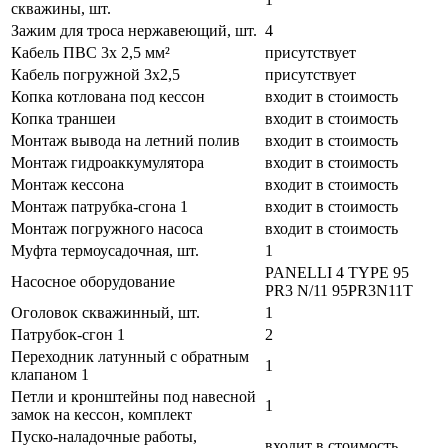
скважины, шт.
Зажим для троса нержавеющий, шт.
4
Кабель ПВС 3х 2,5 мм²
присутствует
Кабель погружной 3х2,5
присутствует
Копка котлована под кессон
входит в стоимость
Копка траншеи
входит в стоимость
Монтаж вывода на летний полив
входит в стоимость
Монтаж гидроаккумулятора
входит в стоимость
Монтаж кессона
входит в стоимость
Монтаж патрубка-сгона 1
входит в стоимость
Монтаж погружного насоса
входит в стоимость
Муфта термоусадочная, шт.
1
PANELLI 4 TYPE 95
Насосное оборудование
PR3 N/11 95PR3N11T
Оголовок скважинный, шт.
1
Патрубок-сгон 1
2
Переходник латунный с обратным
1
клапаном 1
Петли и кронштейны под навесной
1
замок на кессон, комплект
Пуско-наладочные работы,
входит в стоимость