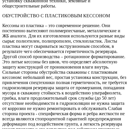
установку скважинной техники, земляные и
общестроительные работы.
ОБУСТРОЙСТВО С ПЛАСТИКОВЫМ КЕССОНОМ
Кессоны из пластика – это современное решение. Они
постепенно вытесняют полимерпесчаные, металлические и
ЖБ аналоги. Для их изготовления используются разные виды
сырья: полиэтилен, полипропилен, стеклопластик. Листы
пластика могут свариваться экструзионным способом, в
результате чего обеспечивается герметичность резервуара.
Другой способ производства – ротационное форматирование.
Это литые кессоны без швов, что определяет абсолютную
защиту конструкций от проникновения влаги внутрь.
Сильные стороны обустройства скважины с пластиковым
кессоном: небольшой вес, простая установка конструкции, без
привлечения спецтехники полная герметичность, не требуется
гидроизоляция резервуара защита от промерзания, попадания
мусора в скважину стойкость к воздействию ультрафиолета,
грибка, влаги продолжительный срок службы (до 50 лет)
отсутствие необходимости в гидроизоляции не нужна защита
от коррозии не нужно ремонтировать и обслуживать Слабая
сторона проекта - специфическая форма и ребра жесткости не
всегда являются стопроцентной гарантией предупреждения
деформации под воздействием грунта, а легкость резервуара