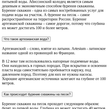
питьевой воды. Абиссинский колодец является самым
дешевым и экономичным способом бурения скважины.
Бурение скважин - одна из самых востребованных услуг для
подачи воды на участок. А бурение на песок – самое
распространённое на территории России. Бурение
артезианской скважины – самое дорогое, потому что глубина
их может достигать 100 и более метров.
Что такое артезианская вода?
Артезианский – слово, взятое из латыни. Artesium - латинское
название одной из провинций во Франции.
В 12 веке там использовались напорные подземные воды.
Они находились в горных породах. При вскрытии и освоении
пласта вода самостоятельно пробивается наружу, под
давлением пород. Поэтому для них не нужны насосы.
Хорошие артезианские источники залегают на глубине от 100
метров.
Как происходит бурение скважины на песок?
Бурение скважин на песок проходит следующим образом:
бурят до первой воды. Глубина их может достигать 40 метров